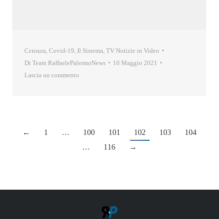
Censura
,
Covid-19
,
Il Sistema
,
TV Notizie in Video
Di
Team RaffaelePalermoNews
10 Maggio 2021
Lascia un commento
←
1
…
100
101
102
103
104
…
116
→