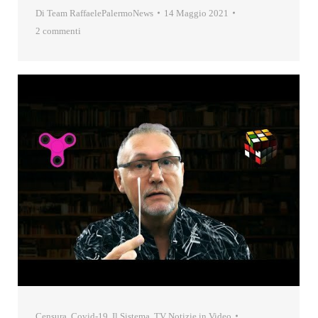
Di
Team RaffaelePalermoNews
14 Maggio 2021
2 commenti
Censura
,
Covid-19
,
Il Sistema
,
TV Notizie in Video