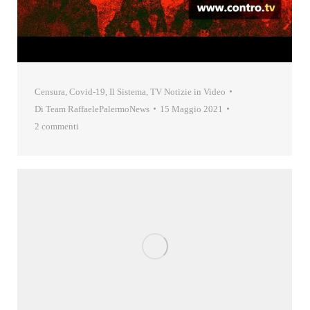
Censura
,
Covid-19
,
Il Sistema
,
TV Notizie in Video
Di
Team RaffaelePalermoNews
15 Maggio 2021
2 commenti