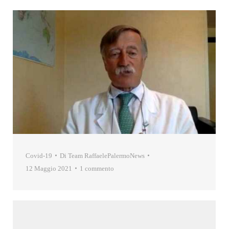
Covid-19
Di
Team RaffaelePalermoNews
12 Maggio 2021
1 commento