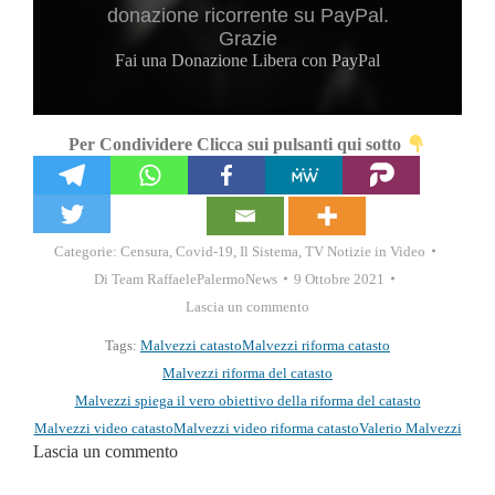
donazione ricorrente su PayPal.
Grazie
Fai una Donazione Libera con PayPal
Per Condividere Clicca sui pulsanti qui sotto
Categorie:
Censura
,
Covid-19
,
Il Sistema
,
TV Notizie in Video
Di
Team RaffaelePalermoNews
9 Ottobre 2021
Lascia un commento
Tags:
Malvezzi catasto
Malvezzi riforma catasto
Malvezzi riforma del catasto
Malvezzi spiega il vero obiettivo della riforma del catasto
Malvezzi video catasto
Malvezzi video riforma catasto
Valerio Malvezzi
Lascia un commento