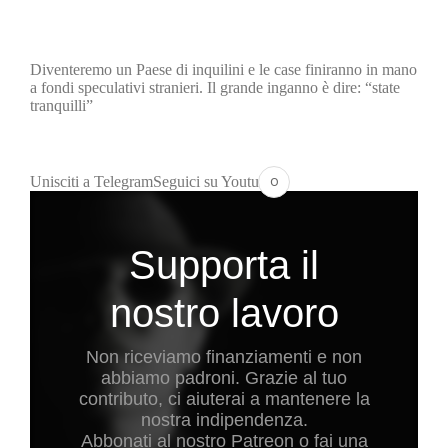
Diventeremo un Paese di inquilini e le case finiranno in mano
a fondi speculativi stranieri. Il grande inganno è dire: “state
tranquilli”
o
Unisciti a Telegram
Seguici su Youtube
Supporta il
nostro lavoro
Non riceviamo finanziamenti e non
abbiamo padroni. Grazie al tuo
contributo, ci aiuterai a mantenere la
nostra indipendenza.
Abbonati al nostro Patreon o fai una