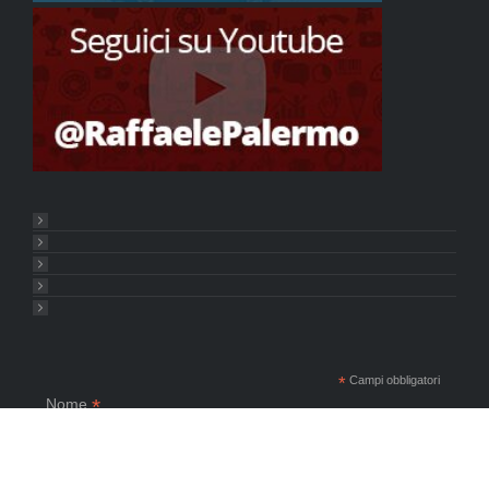
*
Campi obbligatori
*
Nome