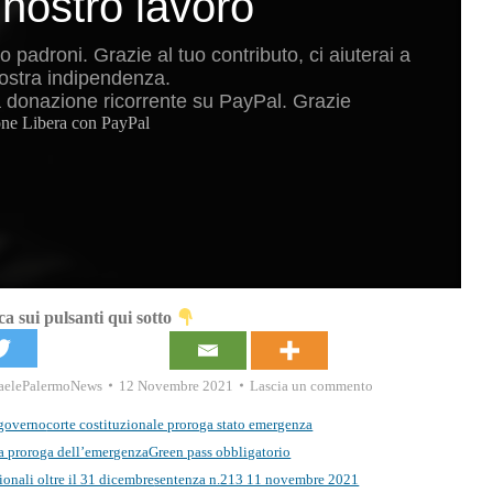
 nostro lavoro
padroni. Grazie al tuo contributo, ci aiuterai a
ostra indipendenza.
a donazione ricorrente su PayPal. Grazie
ne Libera con PayPal
a sui pulsanti qui sotto
aelePalermoNews
12 Novembre 2021
Lascia un commento
 governo
corte costituzionale proroga stato emergenza
la proroga dell’emergenza
Green pass obbligatorio
ionali oltre il 31 dicembre
sentenza n.213 11 novembre 2021