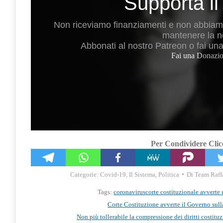
Supporta il
Non riceviamo finanziamenti e non abbiamo 
mantenere la n
Abbonati al nostro Patreon o fai un
Fai una Donazio
Per Condividere Clicc
Categorie:
Covid-19
,
Il Sistema
,
Politica
Di
Team Raff
Tags:
coronavirus
corte costituzionale avverte
Corte Costituzione avverte il Governo sul
Non più tollerabile la compressione dei diritti costituz