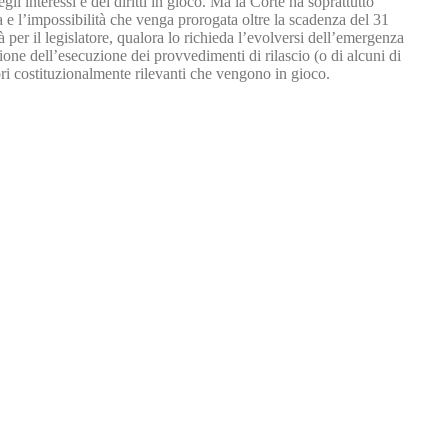
i interessi e dei diritti in gioco. Ma la Corte ha soprattutto
 e l’impossibilità che venga prorogata oltre la scadenza del 31
 per il legislatore, qualora lo richieda l’evolversi dell’emergenza
one dell’esecuzione dei provvedimenti di rilascio (o di alcuni di
ori costituzionalmente rilevanti che vengono in gioco.