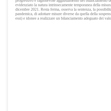
progressivo e ragionevole aggiustamento del bilanciamento degl
evidenziato la natura intrinsecamente temporanea della misura
dicembre 2021. Resta ferma, osserva la sentenza, la possibilità
pandemica, di adottare misure diverse da quella della sospensi
essi) e idonee a realizzare un bilanciamento adeguato dei val