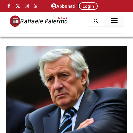
Vai
Abbonati
Login
al
ME
contenuto