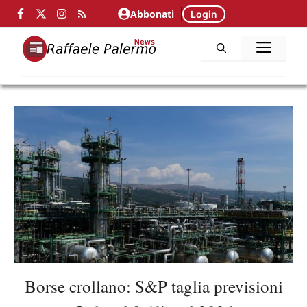
Vai
Abbonati
Login
al
ME
contenuto
Borse crollano: S&P taglia previsioni