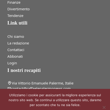
Finanze
Divertimento
Tendenze
Link utili
Chi siamo
La redazione
Contattaci
Abbonati
Login
I nostri recapiti
Via Vittorio Emanuele Palerme, Italie
contact@raffaelepalermonews.com
+39 091 832 2467
Utilizziamo i cookie per assicurarti la migliore esperienza sul
nostro sito web. Se continui a utilizzare questo sito, daremo
per scontato che tu ne sia felice.
@ 2026 | Tutti i diritti riservati |
Raffaele Palermo News