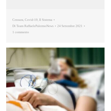
Censura
,
Covid-19
,
Il Sistema
Di
Team RaffaelePalermoNews
24 Settembre 2021
1 commento